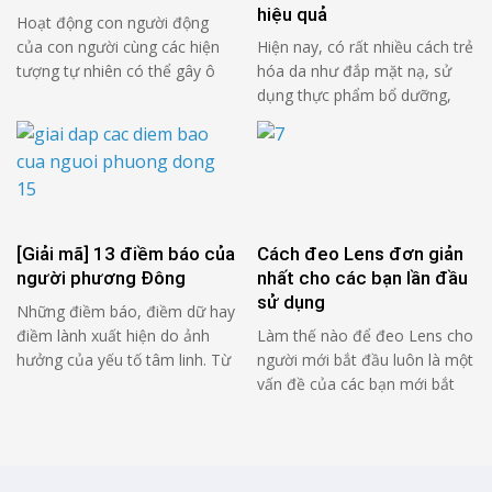
hiệu quả
Hoạt động con người động
của con người cùng các hiện
Hiện nay, có rất nhiều cách trẻ
tượng tự nhiên có thể gây ô
hóa da như đắp mặt nạ, sử
nhiễm không khí trong nhà và
dụng thực phẩm bổ dưỡng,
làm giảm chất lượng không khí
massage da mặt… Tuy nhiên,
trong môi trường sống. Đây
những phương pháp này chỉ
được coi là hai yếu tố gây ô
có thể giúp cải thiện tình trạng
nhiễm không khí trên thế giới.
khi da mới bị lão hóa. Khi làn
Theo thống kê có hơn 3 …
da bị lão hóa lâu ngày thì cần
phải sử dụng …
[Giải mã] 13 điềm báo của
Cách đeo Lens đơn giản
người phương Đông
nhất cho các bạn lần đầu
sử dụng
Những điềm báo, điềm dữ hay
điềm lành xuất hiện do ảnh
Làm thế nào để đeo Lens cho
hưởng của yếu tố tâm linh. Từ
người mới bắt đầu luôn là một
lâu, ông bà ta cũng đã tin vào
vấn đề của các bạn mới bắt
những điều này. Nó có đúng
đầu sử dụng Lens. Đối với
hay không, nó đến từ đâu? Có
những người bị tật khúc xạ,
những điềm báo nào chúng ta
việc sử dụng Lens hiện nay đã
thường gặp? Mời các bạn cùng
trở nên khá phổ biến. Kính áp