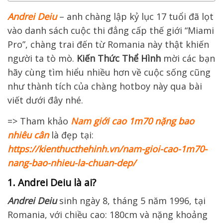
Andrei Deiu
– anh chàng lập kỷ lục 17 tuổi đã lọt
vào danh sách cuộc thi đẳng cấp thế giới “Miami
Pro”, chàng trai đến từ Romania này thật khiến
người ta tò mò.
Kiến Thức Thể Hình
mời các bạn
hãy cùng tìm hiểu nhiều hơn về cuộc sống cũng
như thành tích của chàng hotboy này qua bài
viết dưới đây nhé.
=> Tham khảo
Nam giới cao 1m70 nặng bao
nhiêu cân
là đẹp tại:
https://k
ienthucthehinh.vn/nam-gioi-cao-1m70-
nang-bao-nhieu-la-chuan-dep/
1. Andrei Deiu là ai?
Andrei Deiu
sinh ngày 8, tháng 5 năm 1996, tại
Romania, với chiều cao: 180cm và nặng khoảng