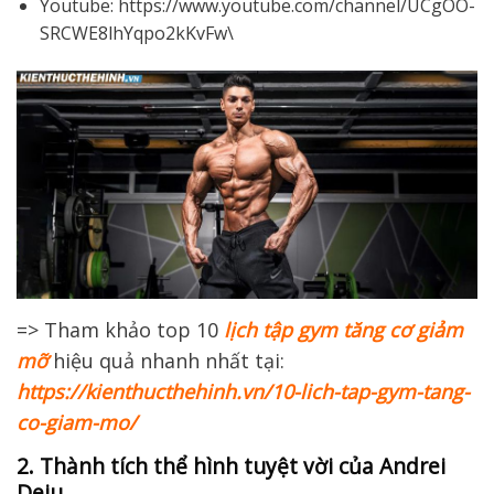
Youtube: https://www.youtube.com/channel/UCgOO-
SRCWE8lhYqpo2kKvFw\
=> Tham khảo top 10
lịch tập gym tăng cơ giảm
mỡ
hiệu quả nhanh nhất tại:
https://kienthucthehinh.vn/10-lich-tap-gym-tang-
co-giam-mo/
2. Thành tích thể hình tuyệt vời của Andrei
Deiu