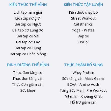
Kiến Thức Thể …
tròng cho phép bạn di chuyển
KIẾN THỨC THỂ HÌNH
KIẾN THỨC TẬP LUYỆN
thoải mái …
Lịch tập nam giới
Kiến thức chạy bộ
Lịch tập nữ giới
Street Workout
Bài tập cơ Ngực
Calisthenics
Bài tập cơ Lưng Xô
Yoga - Pilates
Bài tập cơ Vai
Đạp xe
Bài tập cơ Tay
Bơi lội
Bài tập cơ Bụng
Bài tập cơ Chân Mông
DINH DƯỠNG THỂ HÌNH
THỰC PHẨM BỔ SUNG
Thực đơn tăng cơ
Whey Protein
Thực đơn tăng cân
Sữa tăng cân Mass Gainer
Thực đơn giảm cân
BCAA - Amino Acids
Sức khỏe
Tăng Sức Mạnh Pre Workout
Vitamin - Khoáng Chất
Hỗ trợ giảm cân