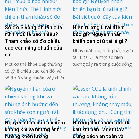
Số đo 3 vòng chuẩn của
Hiện tượng ù tai điềm
nữ 1m60 là bao nhiêu?
báo gì? Nguyên nhân
Tham khảo số đo chiều
khiến bạn bi ù tai là gì ?
cao cân nặng chuẩn của
Nháy mắt trái, mắt phải, ngứa
nữ
tai, ù tai … là một số hiện
Một cơ thể khỏe đẹp thường
tượng xảy ra trong cuộc sống
có tỷ lệ chiều cao cân đối và
hàng ngày hoặc cũng có thể
số đo 3 vòng chuẩn. Vậy chiều
báo hiệu có thể sức khỏe bạn
cao và cân nặng chuẩn của nữ
có vấn đề. Tuy nhiên với tâm
là bao nhiêu? Số đo 3 vòng
linh thì đó có thể là điềm báo
chuẩn của nữ 1m60 là bao
về một tương lai bí ẩn. Bài …
nhiêu? Hãy thử kiểm tra nhanh
các số đo hình thể dưới đây
để xem …
Nguyên nhân của ô nhiễm
Hướng dẫn chăm sóc da
không khí và những ảnh
sau khi bắn Laser Co2
hưởng khôn lường
đúng cách an toàn và