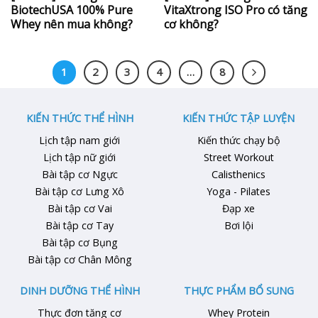
BiotechUSA 100% Pure
VitaXtrong ISO Pro có tăng
Whey nên mua không?
cơ không?
1
2
3
4
…
8
KIẾN THỨC THỂ HÌNH
KIẾN THỨC TẬP LUYỆN
Lịch tập nam giới
Kiến thức chạy bộ
Lịch tập nữ giới
Street Workout
Bài tập cơ Ngực
Calisthenics
Bài tập cơ Lưng Xô
Yoga - Pilates
Bài tập cơ Vai
Đạp xe
Bài tập cơ Tay
Bơi lội
Bài tập cơ Bụng
Bài tập cơ Chân Mông
DINH DƯỠNG THỂ HÌNH
THỰC PHẨM BỔ SUNG
Thực đơn tăng cơ
Whey Protein