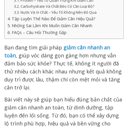
3.1. Protein – Yếu Tố Quan Trọng Khi Giảm Cân
3.2. Carbohydrate Và Chất Béo Có Cần Loại Bỏ?
3.3. Nước Và Vi Chất – Yếu Tố Không Nên Bỏ Qua
4. Tập Luyện Thế Nào Để Giảm Cân Hiệu Quả?
5. Những Sai Lầm Khi Muốn Giảm Cân Nhanh
6. FAQs – Câu Hỏi Thường Gặp
Bạn đang tìm giải pháp
giảm cân nhanh an
toàn
, giúp vóc dáng gọn gàng hơn nhưng vẫn
đảm bảo sức khỏe? Thực tế, không ít người đã
thử nhiều cách khác nhau nhưng kết quả không
duy trì được lâu, thậm chí còn mệt mỏi và tăng
cân trở lại.
Bài viết này sẽ giúp bạn hiểu đúng bản chất của
giảm cân nhanh an toàn, từ dinh dưỡng, tập
luyện đến lối sống. Từ đó, bạn có thể xây dựng
lộ trình phù hợp, hiệu quả và bền vững cho