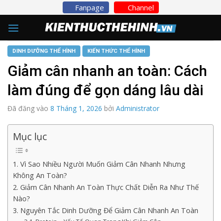
Skip
Fanpage
Channel
to
content
DINH DƯỠNG THỂ HÌNH
KIẾN THỨC THỂ HÌNH
Giảm cân nhanh an toàn: Cách
làm đúng để gọn dáng lâu dài
Đã đăng vào
8 Tháng 1, 2026
bởi
Administrator
Mục lục
1. Vì Sao Nhiều Người Muốn Giảm Cân Nhanh Nhưng
Không An Toàn?
2. Giảm Cân Nhanh An Toàn Thực Chất Diễn Ra Như Thế
Nào?
3. Nguyên Tắc Dinh Dưỡng Để Giảm Cân Nhanh An Toàn