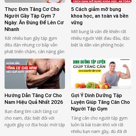
1–2 bữa nên …
audit (đọc 1 …
Thực Đơn Tăng Cơ Cho
5 Cách giảm mỡ bụng
Người Gầy Tập Gym 7
khoa học, an toàn và bền
Ngày: Ăn Đúng Để Lên Cơ
vững
Nhanh
Mỡ bụng là vấn đề khiến rất
Rất nhiều bạn gầy tập gym
nhiều người Việt đau đầu, đặc
đều đặn nhưng cơ bắp vẫn
biệt là dân văn phòng hoặc
phát triển chậm, cân nặng gần
người đã từng giảm cân
như không thay đổi. Nguyên
nhưng không thành công.
nhân phổ biến không nằm ở
Không ít người tập bụng mỗi
việc tập sai, mà đến từ chế độ
ngày, ăn kiêng cực đoan hoặc
ăn chưa đủ và chưa đúng. Một
thử nhiều phương pháp truyền
thực đơn tăng cơ cho người
miệng nhưng vòng eo vẫn
gầy tập gym 7 ngày …
không cải thiện. Nguyên nhân
Hướng Dẫn Tăng Cơ Cho
Gợi Ý Dinh Dưỡng Tập
…
Nam Hiệu Quả Nhất 2026
Luyện Giúp Tăng Cân Cho
Người Tập Gym
Bạn đang tìm cách tăng cơ
cho nam, đặc biệt đối với
Tăng cân cho người tập gym
người gầy cơ địa hoặc mới tập
luôn là bài toán khó với rất
gym? Bài viết dưới đây sẽ
nhiều bạn nam gầy, dù đã đi