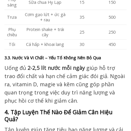
Sữa chua Hy Lạp
15
150
sáng
Cơm gạo lứt + ức gà
Trưa
35
500
+ rau
Phụ
Protein shake + trái
25
250
chiều
cây
Tối
Cá hấp + khoai lang
30
450
3.3. Nước Và Vi Chất – Yếu Tố Không Nên Bỏ Qua
Uống đủ
2-2,5 lít nước mỗi ngày
giúp hỗ trợ
trao đổi chất và hạn chế cảm giác đói giả. Ngoài
ra, vitamin D, magie và kẽm cũng góp phần
quan trọng trong việc duy trì năng lượng và
phục hồi cơ thể khi giảm cân.
4. Tập Luyện Thế Nào Để Giảm Cân Hiệu
Quả?
Tập luyện giúp tăng tiêu hao năng lượng và cải