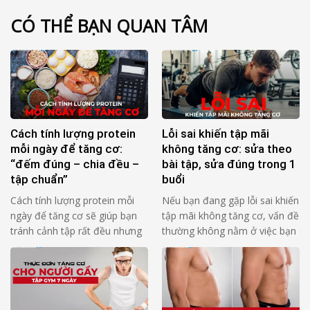
CÓ THỂ BẠN QUAN TÂM
Cách tính lượng protein
Lỗi sai khiến tập mãi
mỗi ngày để tăng cơ:
không tăng cơ: sửa theo
“đếm đúng – chia đều –
bài tập, sửa đúng trong 1
tập chuẩn”
buổi
Cách tính lượng protein mỗi
Nếu bạn đang gặp lỗi sai khiến
ngày để tăng cơ sẽ giúp bạn
tập mãi không tăng cơ, vấn đề
tránh cảnh tập rất đều nhưng
thường không nằm ở việc bạn
cơ lên chậm. Lý do thường
“thiếu chăm”, mà nằm ở rep
không nằm ở “thiếu bài lạ”, mà
không tạo đủ lực lên cơ mục
nằm ở 3 thứ rất cơ bản: Bạn
tiêu trong đủ thời gian. Bạn
ăn thiếu protein so với cơ thể
thấy mệt, thấy nặng, nhưng cơ
của bạn Bạn dồn protein vào
không “nhận bài”. 4 câu hỏi tự