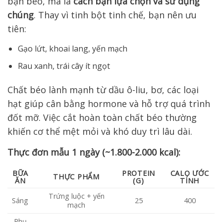
bạn béo, mà là
cách bạn lựa chọn và sử dụng
chúng
. Thay vì tinh bột tinh chế, bạn nên ưu
tiên:
Gạo lứt, khoai lang, yến mạch
Rau xanh, trái cây ít ngọt
Chất béo lành mạnh từ dầu ô-liu, bơ, các loại
hạt giúp cân bằng hormone và hỗ trợ quá trình
đốt mỡ. Việc cắt hoàn toàn chất béo thường
khiến cơ thể mệt mỏi và khó duy trì lâu dài.
Thực đơn mẫu 1 ngày (~1.800-2.000 kcal):
BỮA
PROTEIN
CALO ƯỚC
THỰC PHẨM
ĂN
(G)
TÍNH
Trứng luộc + yến
Sáng
25
400
mạch
Phụ