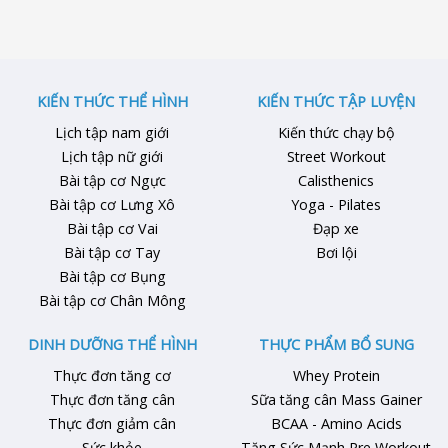
hướng dẫn chi tiết nguyên tắc
tập đều đặn nhưng cân nặng
dinh dưỡng, tập luyện và tránh
vẫn “giậm chân tại chỗ”. Ăn
sai lầm để có thân hình săn
nhiều mà không lên cân, tập
chắc, cơ bắp cân đối hiệu quả.
chăm nhưng cơ bắp không cải
1. Tại Sao Nam …
thiện rõ rệt khiến không ít
KIẾN THỨC THỂ HÌNH
KIẾN THỨC TẬP LUYỆN
người nản chí. Bài viết …
Lịch tập nam giới
Kiến thức chạy bộ
Lịch tập nữ giới
Street Workout
Bài tập cơ Ngực
Calisthenics
Bài tập cơ Lưng Xô
Yoga - Pilates
Bài tập cơ Vai
Đạp xe
Bài tập cơ Tay
Bơi lội
Bài tập cơ Bụng
Bài tập cơ Chân Mông
DINH DƯỠNG THỂ HÌNH
THỰC PHẨM BỔ SUNG
Thực đơn tăng cơ
Whey Protein
Thực đơn tăng cân
Sữa tăng cân Mass Gainer
Thực đơn giảm cân
BCAA - Amino Acids
Sức khỏe
Tăng Sức Mạnh Pre Workout