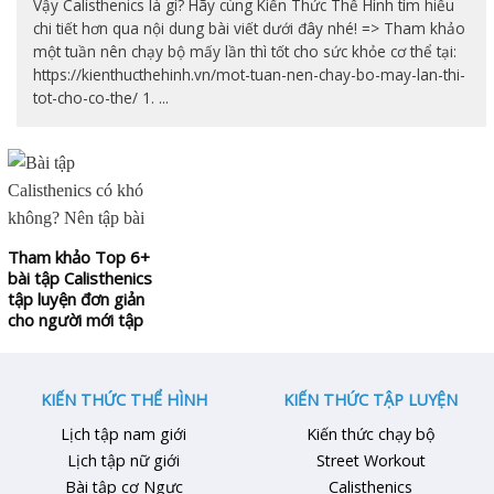
Vậy Calisthenics là gì? Hãy cùng Kiến Thức Thể Hình tìm hiểu
chi tiết hơn qua nội dung bài viết dưới đây nhé! => Tham khảo
một tuần nên chạy bộ mấy lần thì tốt cho sức khỏe cơ thể tại:
https://kienthucthehinh.vn/mot-tuan-nen-chay-bo-may-lan-thi-
tot-cho-co-the/ 1. ...
Tham khảo Top 6+
bài tập Calisthenics
tập luyện đơn giản
cho người mới tập
KIẾN THỨC THỂ HÌNH
KIẾN THỨC TẬP LUYỆN
Lịch tập nam giới
Kiến thức chạy bộ
Lịch tập nữ giới
Street Workout
Bài tập cơ Ngực
Calisthenics