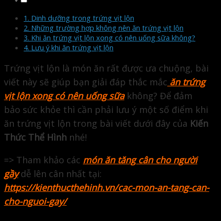
1. Dinh dưỡng trong trứng vịt lộn
2. Những trường hợp không nên ăn trứng vịt lộn
3. Khi ăn trứng vịt lộn xong có nên uống sữa không?
4. Lưu ý khi ăn trứng vịt lộn
Trứng vịt lộn là món ăn rất được ưa chuộng, bài
viết này sẽ giúp bạn giải đáp thắc mắc
ăn trứng
vịt lộn xong có nên uống sữa
không? Để đảm
bảo sức khỏe thì cần phải lưu ý một số điểm khi
ăn trứng vịt lộn trong bài viết dưới đây của
Kiến
Thức Thể Hình
nhé!
=> Tham khảo các
món ăn tăng cân cho người
gầy
dễ lên cân nhất
tại:
https://kienthucthehinh.vn/cac-mon-an-tang-can-
cho-nguoi-gay/