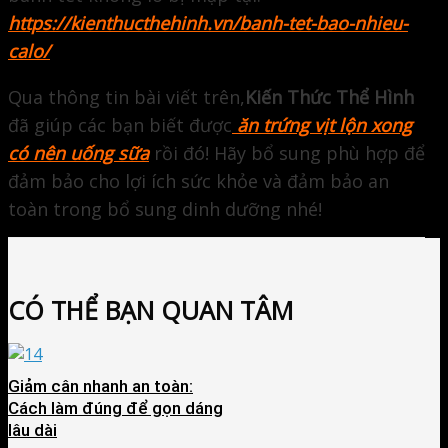
https://kienthucthehinh.vn/banh-tet-bao-nhieu-
calo/
Qua thông tin bài viết trên,
Kiến Thức Thể Hình
đã giúp các bạn biết được
ăn trứng vịt lộn xong
có nên uống sữa
rồi đó! Hãy bổ sung phù hợp để
đảm bảo cho lợi ích sức khỏe và đảm bảo an
toàn trong bổ sung dinh dưỡng nhé!
CÓ THỂ BẠN QUAN TÂM
Giảm cân nhanh an toàn:
Cách làm đúng để gọn dáng
lâu dài