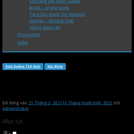
Sữa tăng cân Mass Gainer
BCAA – Amino Acids
Tăng Sức Mạnh Pre Workout
Vitamin – Khoáng Chất
Hỗ trợ giảm cân
Phòng Gym
Video
Dinh Dưỡng Thể Hình
Sức Khỏe
Sự thật về ăn trứng vịt lộn
xong có nên uống sữa không?
Đã đăng vào
21 Tháng 3, 2021
10 Tháng mười một, 2021
bởi
Administrator
Mục lục