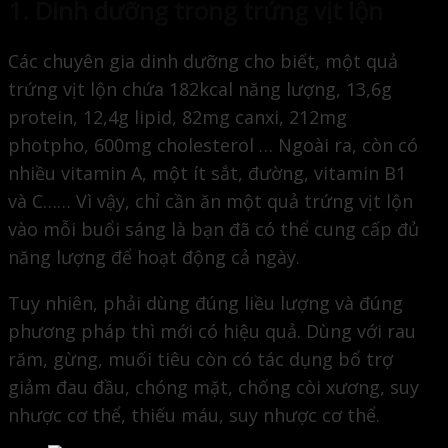
1. Dinh dưỡng trong trứng vịt lộn
Các chuyên gia dinh dưỡng cho biết, một quả
trứng vịt lộn chứa 182kcal năng lượng, 13,6g
protein, 12,4g lipid, 82mg canxi, 212mg
photpho, 600mg cholesterol … Ngoài ra, còn có
nhiều vitamin A, một ít sắt, đường, vitamin B1
và C…… Vì vậy, chỉ cần ăn một quả trứng vịt lộn
vào mỗi buổi sáng là bạn đã có thể cung cấp đủ
năng lượng để hoạt động cả ngày.
Tuy nhiên, phải dùng đúng liều lượng và đúng
phương pháp thì mới có hiệu quả. Dùng với rau
răm, gừng, muối tiêu còn có tác dụng bổ trợ
giảm đau đầu, chóng mặt, chống còi xương, suy
nhược cơ thể, thiếu máu, suy nhược cơ thể.