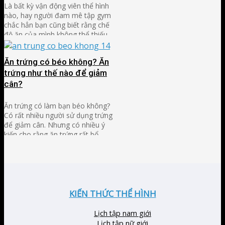
Là bất kỳ vận động viên thể hình
nào, hay người đam mê tập gym
chắc hẳn bạn cũng biết rằng chế
độ ăn của mình không thể thiếu
protein. Chất này đóng vai trò cực
kỳ quan trọng trong việc xây dựng
Ăn trứng có béo không? Ăn
cơ bắp ở các vận động viên và là
sự lựa chọn …
trứng như thế nào để giảm
cân?
Ăn trứng có làm bạn béo không?
Có rất nhiều người sử dụng trứng
để giảm cân. Nhưng có nhiều ý
kiến ​​cho rằng ăn trứng rất bổ
dưỡng nên không thể hỗ trợ giảm
cân. Với những người giảm cân
nhiều người sẽ thắc mắc “Ăn trứng
có béo không?” Hãy tìm hiểu bài …
KIẾN THỨC THỂ HÌNH
Lịch tập nam giới
Lịch tập nữ giới