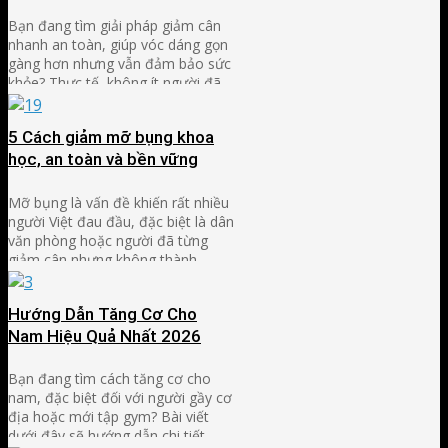
Bạn đang tìm giải pháp giảm cân
nhanh an toàn, giúp vóc dáng gọn
gàng hơn nhưng vẫn đảm bảo sức
khỏe? Thực tế, không ít người đã
thử nhiều cách khác nhau nhưng
kết quả không duy trì được lâu,
5 Cách giảm mỡ bụng khoa
thậm chí còn mệt mỏi và tăng cân
trở lại. Bài viết này sẽ …
học, an toàn và bền vững
Mỡ bụng là vấn đề khiến rất nhiều
người Việt đau đầu, đặc biệt là dân
văn phòng hoặc người đã từng
giảm cân nhưng không thành
công. Không ít người tập bụng mỗi
ngày, ăn kiêng cực đoan hoặc thử
Hướng Dẫn Tăng Cơ Cho
nhiều phương pháp truyền miệng
nhưng vòng eo vẫn không cải
Nam Hiệu Quả Nhất 2026
thiện. Nguyên nhân …
Bạn đang tìm cách tăng cơ cho
nam, đặc biệt đối với người gầy cơ
địa hoặc mới tập gym? Bài viết
dưới đây sẽ hướng dẫn chi tiết