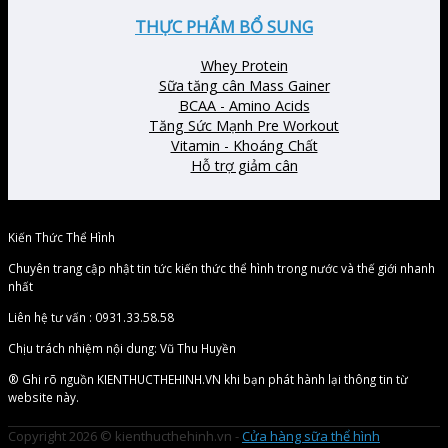
THỰC PHẨM BỔ SUNG
Whey Protein
Sữa tăng cân Mass Gainer
BCAA - Amino Acids
Tăng Sức Mạnh Pre Workout
Vitamin - Khoáng Chất
Hỗ trợ giảm cân
Kiến Thức Thể Hình
Chuyên trang cập nhật tin tức kiến thức thể hình trong nước và thế giới nhanh
nhất
Liên hệ tư vấn : 0931.33.58.58
Chịu trách nhiệm nội dung: Vũ Thu Huyền
® Ghi rõ nguồn KIENTHUCTHEHINH.VN khi bạn phát hành lại thông tin từ
website này.
Copyright 2026 © kienthucthehinh.vn -
Cửa hàng sữa thể hình