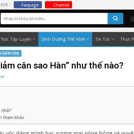
5858
Fanpage
Channel
Thức Tập Luyện
Dinh Dưỡng Thể Hình
Tin Tức
Thực 
 GIẢM CÂN
giảm cân sao Hàn” như thế nào?
tor
 nhất”
ên tham khảo
hữu vóc dáng mình hạc xương mai nóng bỏng và quyế