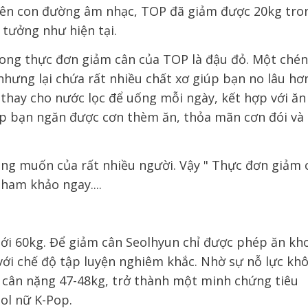
rên con đường âm nhạc, TOP đã giảm được 20kg tro
 tưởng như hiện tại.
rong thực đơn giảm cân của TOP là đậu đỏ. Một chén
hưng lại chứa rất nhiều chất xơ giúp bạn no lâu hơ
 thay cho nước lọc để uống mỗi ngày, kết hợp với ăn 
p bạn ngăn được cơn thèm ăn, thỏa mãn cơn đói và
ới 60kg. Để giảm cân Seolhyun chỉ được phép ăn kh
 với chế độ tập luyện nghiêm khắc. Nhờ sự nỗ lực kh
 cân nặng 47-48kg, trở thành một minh chứng tiêu
dol nữ K-Pop.