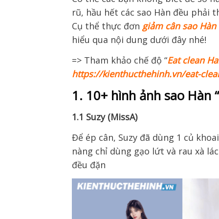
rũ, hầu hết các sao Hàn đều phải t
Cụ thể thực đơn
giảm cân sao Hàn
hiểu qua nội dung dưới đây nhé!
=> Tham khảo chế độ “
Eat clean H
https://kienthucthehinh.vn/eat-cle
1. 10+ hình ảnh sao Hàn 
1.1 Suzy (MissA)
Để ép cân, Suzy đã dùng 1 củ khoai
nàng chỉ dùng gạo lứt và rau xà lác
đều đặn