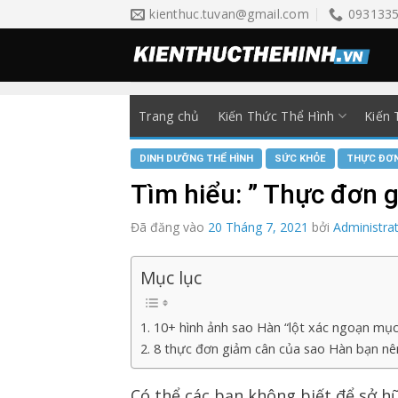
Skip
kienthuc.tuvan@gmail.com
093133
to
content
Trang chủ
Kiến Thức Thể Hình
Kiến 
DINH DƯỠNG THỂ HÌNH
SỨC KHỎE
THỰC ĐƠN
Tìm hiểu: ” Thực đơn 
Đã đăng vào
20 Tháng 7, 2021
bởi
Administra
Mục lục
1. 10+ hình ảnh sao Hàn “lột xác ngoạn mục
2. 8 thực đơn giảm cân của sao Hàn bạn n
Có thể các bạn không biết để sở 