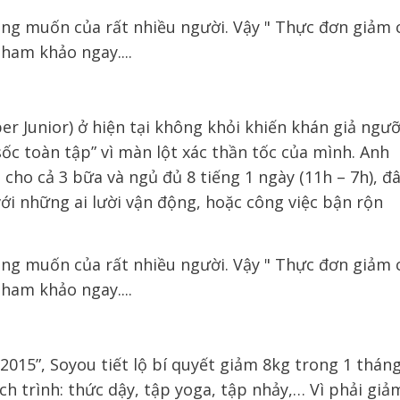
r Junior) ở hiện tại không khỏi khiến khán giả ngư
ốc toàn tập” vì màn lột xác thần tốc của mình. Anh
ho cả 3 bữa và ngủ đủ 8 tiếng 1 ngày (11h – 7h), đ
i những ai lười vận động, hoặc công việc bận rộn
2015”, Soyou tiết lộ bí quyết giảm 8kg trong 1 tháng
lịch trình: thức dậy, tập yoga, tập nhảy,… Vì phải giả