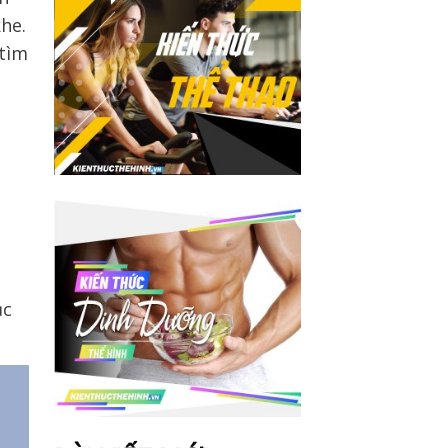
he.
tìm
ục