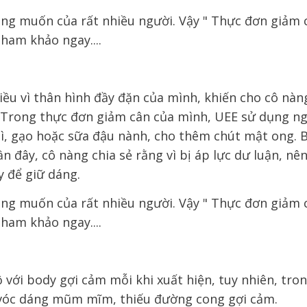
iều vì thân hình đầy đặn của mình, khiến cho cô nàn
ả. Trong thực đơn giảm cân của mình, UEE sử dụng n
ì, gạo hoặc sữa đậu nành, cho thêm chút mật ong. 
ần đây, cô nàng chia sẻ rằng vì bị áp lực dư luận, nê
y để giữ dáng.
ới body gợi cảm mỗi khi xuất hiện, tuy nhiên, tro
 vóc dáng mũm mĩm, thiếu đường cong gợi cảm.