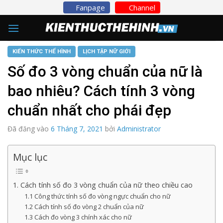
Skip
Fanpage
Channel
to
content
KIẾN THỨC THỂ HÌNH
LỊCH TẬP NỮ GIỚI
Số đo 3 vòng chuẩn của nữ là
bao nhiêu? Cách tính 3 vòng
chuẩn nhất cho phái đẹp
Đã đăng vào
6 Tháng 7, 2021
bởi
Administrator
Mục lục
1. Cách tính số đo 3 vòng chuẩn của nữ theo chiều cao
1.1 Công thức tính số đo vòng ngực chuẩn cho nữ
1.2 Cách tính số đo vòng 2 chuẩn của nữ
1.3 Cách đo vòng 3 chính xác cho nữ