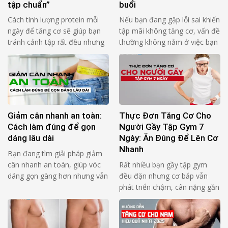
tập chuẩn”
buổi
Cách tính lượng protein mỗi
Nếu bạn đang gặp lỗi sai khiến
ngày để tăng cơ sẽ giúp bạn
tập mãi không tăng cơ, vấn đề
tránh cảnh tập rất đều nhưng
thường không nằm ở việc bạn
cơ lên chậm. Lý do thường
“thiếu chăm”, mà nằm ở rep
không nằm ở “thiếu bài lạ”, mà
không tạo đủ lực lên cơ mục
nằm ở 3 thứ rất cơ bản: Bạn
tiêu trong đủ thời gian. Bạn
ăn thiếu protein so với cơ thể
thấy mệt, thấy nặng, nhưng cơ
của bạn Bạn dồn protein vào
không “nhận bài”. 4 câu hỏi tự
1–2 bữa nên …
audit (đọc 1 …
Giảm cân nhanh an toàn:
Thực Đơn Tăng Cơ Cho
Cách làm đúng để gọn
Người Gầy Tập Gym 7
dáng lâu dài
Ngày: Ăn Đúng Để Lên Cơ
Nhanh
Bạn đang tìm giải pháp giảm
cân nhanh an toàn, giúp vóc
Rất nhiều bạn gầy tập gym
dáng gọn gàng hơn nhưng vẫn
đều đặn nhưng cơ bắp vẫn
đảm bảo sức khỏe? Thực tế,
phát triển chậm, cân nặng gần
không ít người đã thử nhiều
như không thay đổi. Nguyên
cách khác nhau nhưng kết quả
nhân phổ biến không nằm ở
không duy trì được lâu, thậm
việc tập sai, mà đến từ chế độ