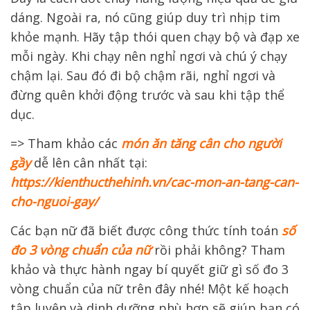
dáng. Ngoài ra, nó cũng giúp duy trì nhịp tim
khỏe mạnh. Hãy tập thói quen chạy bộ và đạp xe
mỗi ngày. Khi chạy nên nghỉ ngơi và chú ý chạy
chậm lại. Sau đó đi bộ chậm rãi, nghỉ ngơi và
đừng quên khởi động trước và sau khi tập thể
dục.
=> Tham khảo các
món ăn tăng cân cho người
gầy
dễ lên cân nhất tại:
https://kienthucthehinh.vn/cac-mon-an-tang-can-
cho-nguoi-gay/
Các bạn nữ đã biết được công thức tính toán
số
đo 3 vòng chuẩn của nữ
rồi phải không? Tham
khảo và thực hành ngay bí quyết giữ gì số đo 3
vòng chuẩn của nữ trên đây nhé! Một kế hoạch
tập luyện và dinh dưỡng phù hợp sẽ giúp bạn có