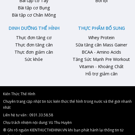
Bài tập cơ Tay
Bơi lội
Bài tập cơ Bụng
Bài tập cơ Chân Mông
DINH DƯỠNG THỂ HÌNH
THỰC PHẨM BỔ SUNG
Thực đơn tăng cơ
Whey Protein
Thực đơn tăng cân
Sữa tăng cân Mass Gainer
Thực đơn giảm cân
BCAA - Amino Acids
Sức khỏe
Tăng Sức Mạnh Pre Workout
Vitamin - Khoáng Chất
Hỗ trợ giảm cân
Kiến Thức Thể Hình
Chuyên trang cập nhật tin tức kiến thức thể hình trong nước và thế giới nhanh
nhất
Liên hệ tư vấn : 0931.33.58.58
Chịu trách nhiệm nội dung: Vũ Thu Huyền
® Ghi rõ nguồn KIENTHUCTHEHINH.VN khi bạn phát hành lại thông tin từ