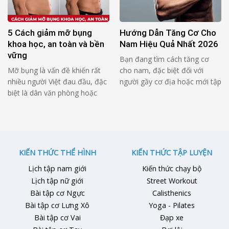
chí còn mệt mỏi và tăng cân
ăn chưa đủ và chưa đúng. Một
trở lại. Bài viết này sẽ …
thực đơn tăng cơ cho người
gầy tập gym 7 ngày …
5 Cách giảm mỡ bụng
Hướng Dẫn Tăng Cơ Cho
khoa học, an toàn và bền
Nam Hiệu Quả Nhất 2026
vững
Bạn đang tìm cách tăng cơ
Mỡ bụng là vấn đề khiến rất
cho nam, đặc biệt đối với
nhiều người Việt đau đầu, đặc
người gầy cơ địa hoặc mới tập
biệt là dân văn phòng hoặc
gym? Bài viết dưới đây sẽ
người đã từng giảm cân
hướng dẫn chi tiết nguyên tắc
nhưng không thành công.
dinh dưỡng, tập luyện và tránh
Không ít người tập bụng mỗi
sai lầm để có thân hình săn
ngày, ăn kiêng cực đoan hoặc
chắc, cơ bắp cân đối hiệu quả.
thử nhiều phương pháp truyền
1. Tại Sao Nam …
KIẾN THỨC THỂ HÌNH
KIẾN THỨC TẬP LUYỆN
miệng nhưng vòng eo vẫn
Lịch tập nam giới
Kiến thức chạy bộ
không cải thiện. Nguyên nhân
Lịch tập nữ giới
Street Workout
…
Bài tập cơ Ngực
Calisthenics
Bài tập cơ Lưng Xô
Yoga - Pilates
Bài tập cơ Vai
Đạp xe