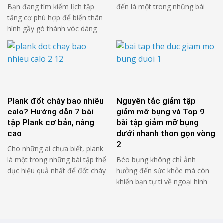
Bạn đang tìm kiếm lịch tập
đến là một trong những bài
tăng cơ phù hợp để biến thân
tập thể hình giúp tăng vóc
hình gầy gò thành vóc dáng
dáng thon gọn cho cả nam và
săn chắc? Bài viết này sẽ
nữ. So với động tác ngồi lên
hướng dẫn bạn chi tiết về các
hoặc chống đẩy, đây là một
lịch tập 3-4-5 buổi mỗi tuần,
trong những bài tập cơ bụng
dành riêng cho nam giới 18-30
hiệu quả nhất. Tác dụng …
tuổi mới bước chân vào gym.
Chúng ta sẽ khám phá …
Plank đốt cháy bao nhiêu
Nguyên tắc giảm tập
calo? Hướng dẫn 7 bài
giảm mỡ bụng và Top 9
tập Plank cơ bản, nâng
bài tập giảm mỡ bụng
cao
dưới nhanh thon gọn vòng
2
Cho những ai chưa biết, plank
là một trong những bài tập thể
Béo bụng không chỉ ảnh
dục hiệu quả nhất để đốt cháy
hưởng đến sức khỏe mà còn
calo và xây dựng cơ bắp. Vậy
khiến bạn tự ti về ngoại hình
plank đốt cháy bao nhiêu calo?
của mình. giảm mỡ bụng dưới
Làm thế nào để tập plank hiệu
cần nỗ lực. Dưới đây là 9 bài
quả? Hãy tham khảo những
tập thể dục giảm mỡ bụng