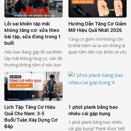
Lỗi sai khiến tập mãi
Hướng Dẫn Tăng Cơ Giảm
không tăng cơ: sửa theo
Mỡ Hiệu Quả Nhất 2026
bài tập, sửa đúng trong 1
Tăng cơ giảm mỡ không còn
buổi
là khái niệm xa lạ với những ai
Nếu bạn đang gặp lỗi sai khiến
quan tâm đến sức khỏe và vóc
tập mãi không tăng cơ, vấn đề
dáng. Đây là mục tiêu kép đòi
thường không nằm ở việc bạn
hỏi chiến lược dinh dưỡng và
“thiếu chăm”, mà nằm ở rep
tập luyện thông minh. Khi thực
không tạo đủ lực lên cơ mục
hiện đúng, bạn không chỉ gọn
tiêu trong đủ thời gian. Bạn
gàng hơn mà còn khỏe mạnh,
thấy mệt, thấy nặng, nhưng cơ
săn chắc và …
không “nhận bài”. 4 câu hỏi tự
audit (đọc 1 …
Lịch Tập Tăng Cơ Hiệu
1 phút plank bằng bao
Quả Cho Nam: 3-5
nhiêu cái gập bụng
Buổi/Tuần Xây Dựng Cơ
1 phút plank bằng bao nhiêu
Bắp
cái gập bụng? Plank được biết