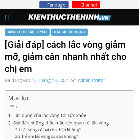
Skip
Fanpage
Channel
to
content
KIẾN THỨC TẬP LUYỆN
BÀI TẬP CƠ BỤNG
[Giải đáp] cách lắc vòng giảm
mỡ, giảm cân nhanh nhất cho
chị em
Đã đăng vào
13 Tháng 10, 2021
bởi
Administrator
Mục lục
1. Tác dụng của lắc vòng tới sức khỏe
2. Giải đáp những thắc mắc liên quan tới lắc vòng
2.1 Lắc vòng có hại cho thận không?
2.2 Trẻ em lắc vòng có sao không?