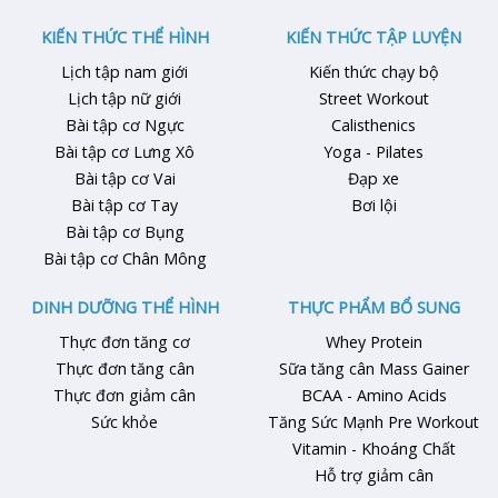
bài viết dưới đây sẽ giúp bạn
dưới giúp bạn có vòng eo thon
giải đáp những …
gọn nhanh chóng. 1. Nguyên
KIẾN THỨC THỂ HÌNH
KIẾN THỨC TẬP LUYỆN
tắc để tăng hiệu quả …
Lịch tập nam giới
Kiến thức chạy bộ
Lịch tập nữ giới
Street Workout
Bài tập cơ Ngực
Calisthenics
Bài tập cơ Lưng Xô
Yoga - Pilates
Bài tập cơ Vai
Đạp xe
Bài tập cơ Tay
Bơi lội
Bài tập cơ Bụng
Bài tập cơ Chân Mông
DINH DƯỠNG THỂ HÌNH
THỰC PHẨM BỔ SUNG
Thực đơn tăng cơ
Whey Protein
Thực đơn tăng cân
Sữa tăng cân Mass Gainer
Thực đơn giảm cân
BCAA - Amino Acids
Sức khỏe
Tăng Sức Mạnh Pre Workout
Vitamin - Khoáng Chất
Hỗ trợ giảm cân