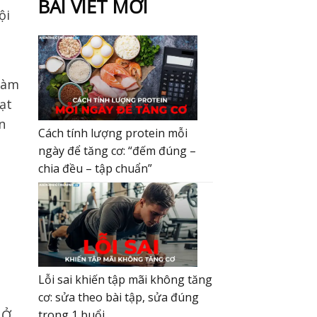
BÀI VIẾT MỚI
ội
làm
ạt
n
Cách tính lượng protein mỗi
ngày để tăng cơ: “đếm đúng –
chia đều – tập chuẩn”
Lỗi sai khiến tập mãi không tăng
cơ: sửa theo bài tập, sửa đúng
 Ở
trong 1 buổi