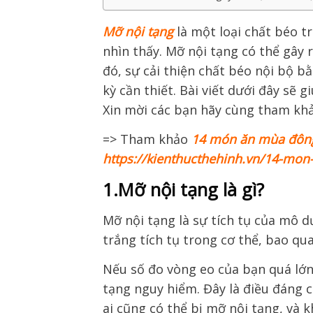
Mỡ nội tạng
là một loại chất béo t
nhìn thấy. Mỡ nội tạng có thể gây 
đó, sự cải thiện chất béo nội bộ b
kỳ cần thiết. Bài viết dưới đây sẽ 
Xin mời các bạn hãy cùng tham kh
=> Tham khảo
14 món ăn mùa đông 
https://kienthucthehinh.vn/14-mon
1.Mỡ nội tạng là gì?
Mỡ nội tạng là sự tích tụ của mô 
trắng tích tụ trong cơ thể, bao qu
Nếu số đo vòng eo của bạn quá lớn
tạng nguy hiểm. Đây là điều đáng c
ai cũng có thể bị mỡ nội tạng, và 