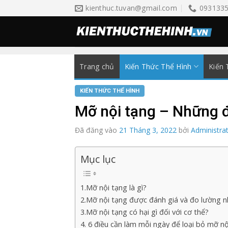
Skip
kienthuc.tuvan@gmail.com
093133
to
content
Trang chủ
Kiến Thức Thể Hình
Kiến 
KIẾN THỨC THỂ HÌNH
Mỡ nội tạng – Những đ
Đã đăng vào
21 Tháng 3, 2022
bởi
Administra
Mục lục
1.Mỡ nội tạng là gì?
2.Mỡ nội tạng được đánh giá và đo lường 
3.Mỡ nội tạng có hại gì đối với cơ thể?
4. 6 điều cần làm mỗi ngày để loại bỏ mỡ nộ