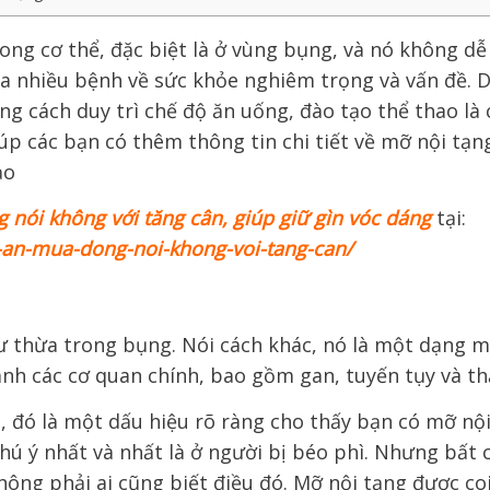
rong cơ thể, đặc biệt là ở vùng bụng, và nó không dễ
ra nhiều bệnh về sức khỏe nghiêm trọng và vấn đề. 
ằng cách duy trì chế độ ăn uống, đào tạo thể thao là
giúp các bạn có thêm thông tin chi tiết về mỡ nội tạn
ảo
nói không với tăng cân, giúp giữ gìn vóc dáng
tại:
-an-mua-dong-noi-khong-voi-tang-can/
dư thừa trong bụng. Nói cách khác, nó là một dạng 
anh các cơ quan chính, bao gồm gan, tuyến tụy và th
, đó là một dấu hiệu rõ ràng cho thấy bạn có mỡ nộ
hú ý nhất và nhất là ở người bị béo phì. Nhưng bất 
không phải ai cũng biết điều đó.
Mỡ nội tạng được coi