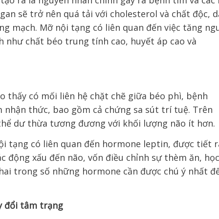
tạo ra là nguyên nhân chính gây ra bệnh tim và các 
gan sẽ trở nên quá tải với cholesterol và chất độc, 
ộng mạch.
Mỡ nội tạng có liên quan đến việc tăng ng
 như chất béo trung tính cao, huyết áp cao và
 thấy có mối liên hệ chặt chẽ giữa béo phì, bệnh
nhận thức, bao gồm cả chứng sa sút trí tuệ. Trên
thể dư thừa tương đương với khối lượng não ít hơn.
ội tạng có liên quan đến hormone leptin, được tiết r
ác động xấu đến não, vốn điều chỉnh sự thèm ăn, họ
là hai trong số những hormone cần được chú ý nhất đ
y đổi tâm trạng