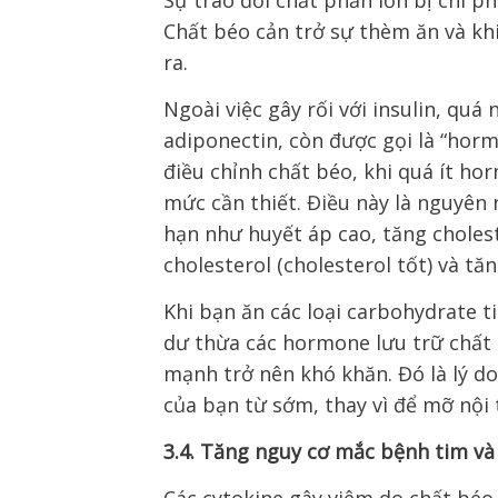
Sự trao đổi chất phần lớn bị chi ph
Chất béo cản trở sự thèm ăn và khi
ra.
Ngoài việc gây rối với insulin, qu
adiponectin, còn được gọi là “hor
điều chỉnh chất béo, khi quá ít ho
mức cần thiết. Điều này là nguyên
hạn như huyết áp cao, tăng choles
cholesterol (cholesterol tốt) và t
Khi bạn ăn các loại carbohydrate t
dư thừa các hormone lưu trữ chất 
mạnh trở nên khó khăn. Đó là lý do
của bạn từ sớm, thay vì để mỡ nội t
3.4. Tăng nguy cơ mắc bệnh tim và