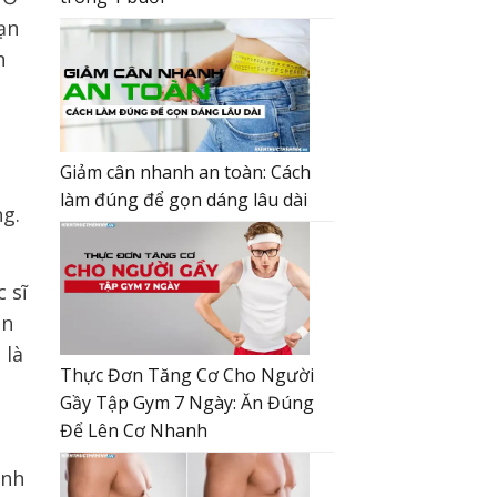
ạn
h
Giảm cân nhanh an toàn: Cách
làm đúng để gọn dáng lâu dài
ng.
 sĩ
ên
 là
Thực Đơn Tăng Cơ Cho Người
Gầy Tập Gym 7 Ngày: Ăn Đúng
Để Lên Cơ Nhanh
ình