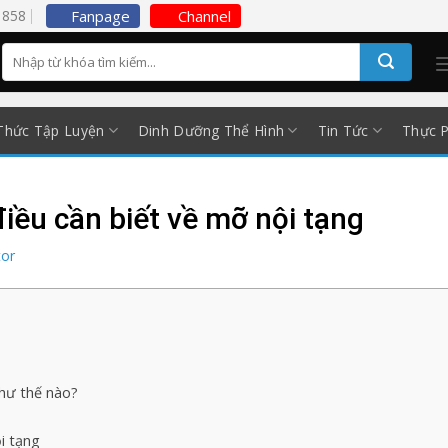
5858
Fanpage
Channel
Thức Tập Luyện
Dinh Dưỡng Thể Hình
Tin Tức
Thực 
iều cần biết về mỡ nội tạng
tor
như thế nào?
i tạng