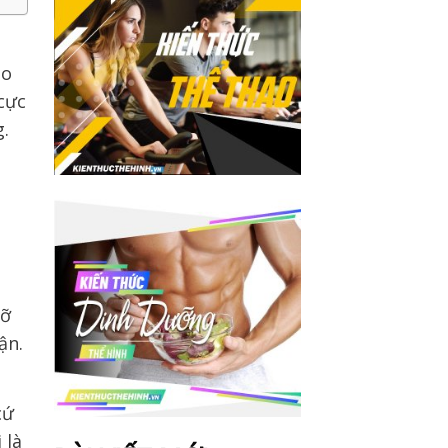
Do
 cực
g.
mỡ
ận.
i
cứ
 là