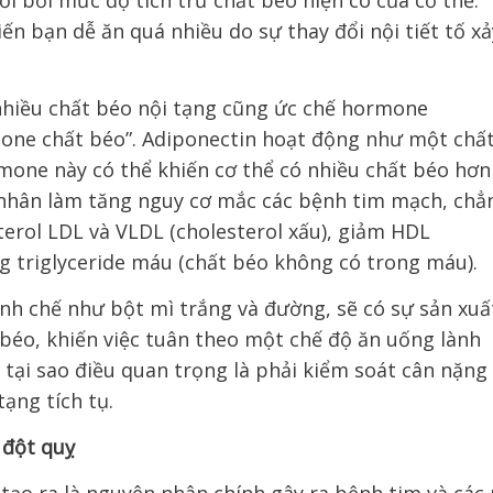
ối bởi mức độ tích trữ chất béo hiện có của cơ thể.
ến bạn dễ ăn quá nhiều do sự thay đổi nội tiết tố xả
á nhiều chất béo nội tạng cũng ức chế hormone
mone chất béo”. Adiponectin hoạt động như một chấ
rmone này có thể khiến cơ thể có nhiều chất béo hơn
 nhân làm tăng nguy cơ mắc các bệnh tim mạch, chẳ
terol LDL và VLDL (cholesterol xấu), giảm HDL
ăng triglyceride máu (chất béo không có trong máu).
inh chế như bột mì trắng và đường, sẽ có sự sản xuấ
béo, khiến việc tuân theo một chế độ ăn uống lành
 tại sao điều quan trọng là phải kiểm soát cân nặng
ạng tích tụ.
 đột quỵ