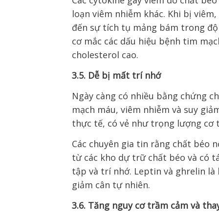
Các cytokine gây viêm do chất béo 
loạn viêm nhiễm khác. Khi bị viêm, 
đến sự tích tụ mảng bám trong đ
cơ mắc các dấu hiệu bệnh tim mạch
cholesterol cao.
3.5. Dễ bị mất trí nhớ
Ngày càng có nhiều bằng chứng cho
mạch máu, viêm nhiễm và suy giảm 
thực tế, có vẻ như trọng lượng cơ 
Các chuyên gia tin rằng chất béo n
từ các kho dự trữ chất béo và có t
tập và trí nhớ. Leptin và ghrelin 
giảm cân tự nhiên.
3.6. Tăng nguy cơ trầm cảm và tha