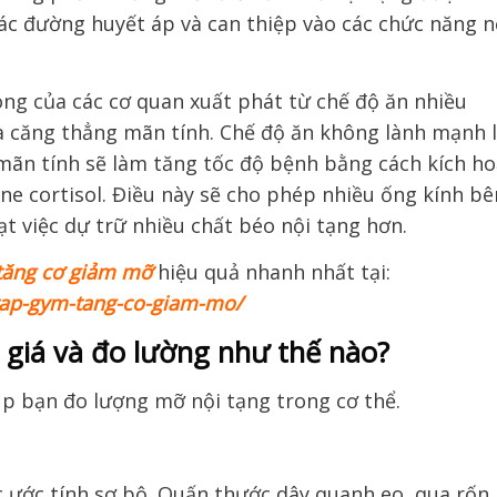
các đường huyết áp và can thiệp vào các chức năng n
ng của các cơ quan xuất phát từ chế độ ăn nhiều
và căng thẳng mãn tính. Chế độ ăn không lành mạnh 
mãn tính sẽ làm tăng tốc độ bệnh bằng cách kích ho
ne cortisol. Điều này sẽ cho phép nhiều ống kính bê
ạt việc dự trữ nhiều chất béo nội tạng hơn.
 tăng cơ giảm mỡ
hiệu quả nhanh nhất tại:
-tap-gym-tang-co-giam-mo/
giá và đo lường như thế nào?
p bạn đo lượng mỡ nội tạng trong cơ thể.
c ước tính sơ bộ. Quấn thước dây quanh eo, qua rốn.