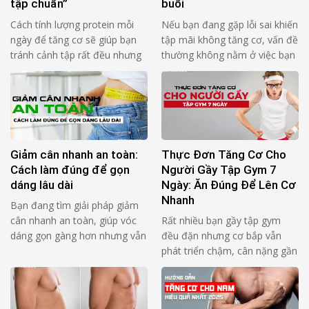
tập chuẩn”
buổi
Cách tính lượng protein mỗi
Nếu bạn đang gặp lỗi sai khiến
ngày để tăng cơ sẽ giúp bạn
tập mãi không tăng cơ, vấn đề
tránh cảnh tập rất đều nhưng
thường không nằm ở việc bạn
cơ lên chậm. Lý do thường
“thiếu chăm”, mà nằm ở rep
không nằm ở “thiếu bài lạ”, mà
không tạo đủ lực lên cơ mục
nằm ở 3 thứ rất cơ bản: Bạn
tiêu trong đủ thời gian. Bạn
ăn thiếu protein so với cơ thể
thấy mệt, thấy nặng, nhưng cơ
của bạn Bạn dồn protein vào
không “nhận bài”. 4 câu hỏi tự
1–2 bữa nên …
audit (đọc 1 …
Giảm cân nhanh an toàn:
Thực Đơn Tăng Cơ Cho
Cách làm đúng để gọn
Người Gầy Tập Gym 7
dáng lâu dài
Ngày: Ăn Đúng Để Lên Cơ
Nhanh
Bạn đang tìm giải pháp giảm
cân nhanh an toàn, giúp vóc
Rất nhiều bạn gầy tập gym
dáng gọn gàng hơn nhưng vẫn
đều đặn nhưng cơ bắp vẫn
đảm bảo sức khỏe? Thực tế,
phát triển chậm, cân nặng gần
không ít người đã thử nhiều
như không thay đổi. Nguyên
cách khác nhau nhưng kết quả
nhân phổ biến không nằm ở
không duy trì được lâu, thậm
việc tập sai, mà đến từ chế độ