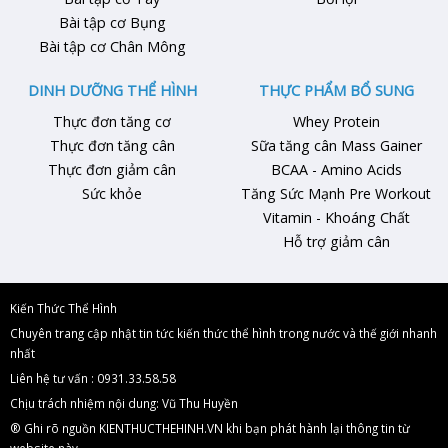
Bài tập cơ Bụng
Bài tập cơ Chân Mông
DINH DƯỠNG THỂ HÌNH
THỰC PHẨM BỔ SUNG
Thực đơn tăng cơ
Whey Protein
Thực đơn tăng cân
Sữa tăng cân Mass Gainer
Thực đơn giảm cân
BCAA - Amino Acids
Sức khỏe
Tăng Sức Mạnh Pre Workout
Vitamin - Khoáng Chất
Hỗ trợ giảm cân
Kiến Thức Thể Hình
Chuyên trang cập nhật tin tức kiến thức thể hình trong nước và thế giới nhanh
nhất
Liên hệ tư vấn : 0931.33.58.58
Chịu trách nhiệm nội dung: Vũ Thu Huyền
® Ghi rõ nguồn KIENTHUCTHEHINH.VN khi bạn phát hành lại thông tin từ
website này.