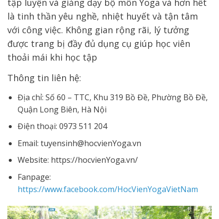
tập luyện và giảng dạy bộ môn Yoga và hơn hết
là tinh thần yêu nghề, nhiệt huyết và tận tâm
với công việc. Không gian rộng rãi, lý tưởng
được trang bị đầy đủ dụng cụ giúp học viên
thoải mái khi học tập
Thông tin liên hệ:
Địa chỉ: Số 60 – TTC, Khu 319 Bồ Đề, Phường Bồ Đề,
Quận Long Biên, Hà Nội
Điện thoại: 0973 511 204
Email: tuyensinh@hocvienYoga.vn
Website: https://hocvienYoga.vn/
Fanpage:
https://www.facebook.com/HocVienYogaVietNam