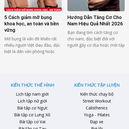
chí còn mệt mỏi và tăng cân
ăn chưa đủ và chưa đúng. Một
trở lại. Bài viết này sẽ …
thực đơn tăng cơ cho người
gầy tập gym 7 ngày …
5 Cách giảm mỡ bụng
Hướng Dẫn Tăng Cơ Cho
khoa học, an toàn và bền
Nam Hiệu Quả Nhất 2026
vững
Bạn đang tìm cách tăng cơ
Mỡ bụng là vấn đề khiến rất
cho nam, đặc biệt đối với
nhiều người Việt đau đầu, đặc
người gầy cơ địa hoặc mới tập
biệt là dân văn phòng hoặc
gym? Bài viết dưới đây sẽ
người đã từng giảm cân
hướng dẫn chi tiết nguyên tắc
nhưng không thành công.
dinh dưỡng, tập luyện và tránh
Không ít người tập bụng mỗi
sai lầm để có thân hình săn
ngày, ăn kiêng cực đoan hoặc
chắc, cơ bắp cân đối hiệu quả.
thử nhiều phương pháp truyền
1. Tại Sao Nam …
KIẾN THỨC THỂ HÌNH
KIẾN THỨC TẬP LUYỆN
miệng nhưng vòng eo vẫn
Lịch tập nam giới
Kiến thức chạy bộ
không cải thiện. Nguyên nhân
Lịch tập nữ giới
Street Workout
…
Bài tập cơ Ngực
Calisthenics
Bài tập cơ Lưng Xô
Yoga - Pilates
Bài tập cơ Vai
Đạp xe
Bài tập cơ Tay
Bơi lội