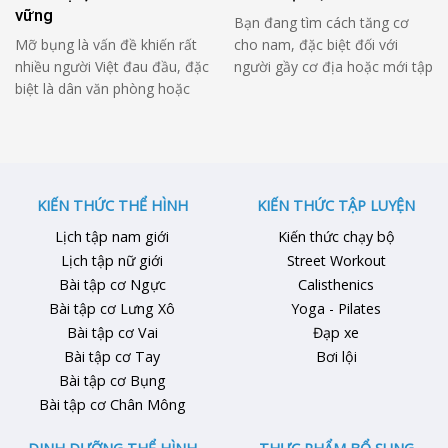
vững
Bạn đang tìm cách tăng cơ
Mỡ bụng là vấn đề khiến rất
cho nam, đặc biệt đối với
nhiều người Việt đau đầu, đặc
người gầy cơ địa hoặc mới tập
biệt là dân văn phòng hoặc
gym? Bài viết dưới đây sẽ
người đã từng giảm cân
hướng dẫn chi tiết nguyên tắc
nhưng không thành công.
dinh dưỡng, tập luyện và tránh
Không ít người tập bụng mỗi
sai lầm để có thân hình săn
ngày, ăn kiêng cực đoan hoặc
chắc, cơ bắp cân đối hiệu quả.
thử nhiều phương pháp truyền
1. Tại Sao Nam …
KIẾN THỨC THỂ HÌNH
KIẾN THỨC TẬP LUYỆN
miệng nhưng vòng eo vẫn
Lịch tập nam giới
Kiến thức chạy bộ
không cải thiện. Nguyên nhân
Lịch tập nữ giới
Street Workout
…
Bài tập cơ Ngực
Calisthenics
Bài tập cơ Lưng Xô
Yoga - Pilates
Bài tập cơ Vai
Đạp xe
Bài tập cơ Tay
Bơi lội
Bài tập cơ Bụng
Bài tập cơ Chân Mông