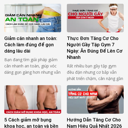
cơ lên chậm. Lý do thường
“thiếu chăm”, mà nằm ở rep
không nằm ở “thiếu bài lạ”, mà
không tạo đủ lực lên cơ mục
nằm ở 3 thứ rất cơ bản: Bạn
tiêu trong đủ thời gian. Bạn
ăn thiếu protein so với cơ thể
thấy mệt, thấy nặng, nhưng cơ
của bạn Bạn dồn protein vào
không “nhận bài”. 4 câu hỏi tự
1–2 bữa nên …
audit (đọc 1 …
Giảm cân nhanh an toàn:
Thực Đơn Tăng Cơ Cho
Cách làm đúng để gọn
Người Gầy Tập Gym 7
dáng lâu dài
Ngày: Ăn Đúng Để Lên Cơ
Nhanh
Bạn đang tìm giải pháp giảm
cân nhanh an toàn, giúp vóc
Rất nhiều bạn gầy tập gym
dáng gọn gàng hơn nhưng vẫn
đều đặn nhưng cơ bắp vẫn
đảm bảo sức khỏe? Thực tế,
phát triển chậm, cân nặng gần
không ít người đã thử nhiều
như không thay đổi. Nguyên
cách khác nhau nhưng kết quả
nhân phổ biến không nằm ở
không duy trì được lâu, thậm
việc tập sai, mà đến từ chế độ
chí còn mệt mỏi và tăng cân
ăn chưa đủ và chưa đúng. Một
trở lại. Bài viết này sẽ …
thực đơn tăng cơ cho người
gầy tập gym 7 ngày …
5 Cách giảm mỡ bụng
Hướng Dẫn Tăng Cơ Cho
khoa học, an toàn và bền
Nam Hiệu Quả Nhất 2026