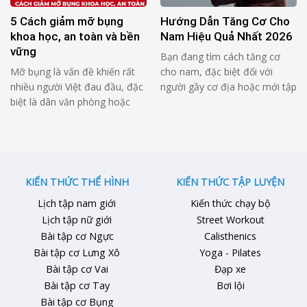
gầy tập gym 7 ngày …
5 Cách giảm mỡ bụng
Hướng Dẫn Tăng Cơ Cho
khoa học, an toàn và bền
Nam Hiệu Quả Nhất 2026
vững
Bạn đang tìm cách tăng cơ
Mỡ bụng là vấn đề khiến rất
cho nam, đặc biệt đối với
nhiều người Việt đau đầu, đặc
người gầy cơ địa hoặc mới tập
biệt là dân văn phòng hoặc
gym? Bài viết dưới đây sẽ
người đã từng giảm cân
hướng dẫn chi tiết nguyên tắc
nhưng không thành công.
dinh dưỡng, tập luyện và tránh
Không ít người tập bụng mỗi
sai lầm để có thân hình săn
ngày, ăn kiêng cực đoan hoặc
chắc, cơ bắp cân đối hiệu quả.
thử nhiều phương pháp truyền
1. Tại Sao Nam …
KIẾN THỨC THỂ HÌNH
KIẾN THỨC TẬP LUYỆN
miệng nhưng vòng eo vẫn
Lịch tập nam giới
Kiến thức chạy bộ
không cải thiện. Nguyên nhân
Lịch tập nữ giới
Street Workout
…
Bài tập cơ Ngực
Calisthenics
Bài tập cơ Lưng Xô
Yoga - Pilates
Bài tập cơ Vai
Đạp xe
Bài tập cơ Tay
Bơi lội
Bài tập cơ Bụng