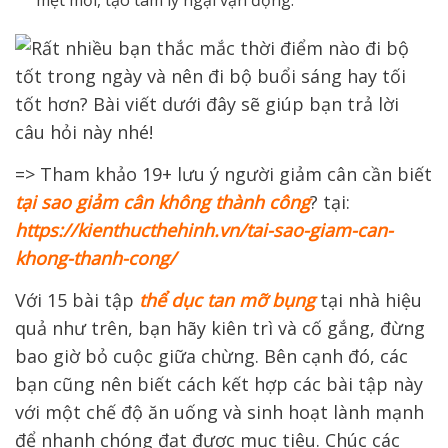
mệt mỏi, tạo tâm lý ngại vận động.
=> Tham khảo 19+ lưu ý người giảm cân cần biết
tại sao giảm cân không thành công
? tại:
https://kienthucthehinh.vn/tai-sao-giam-can-
khong-thanh-cong/
Với 15 bài tập
thể dục tan mỡ bụng
tại nhà hiệu
quả như trên, bạn hãy kiên trì và cố gắng, đừng
bao giờ bỏ cuộc giữa chừng. Bên cạnh đó, các
bạn cũng nên biết cách kết hợp các bài tập này
với một chế độ ăn uống và sinh hoạt lành mạnh
để nhanh chóng đạt được mục tiêu. Chúc các