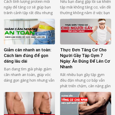
Cách tính lượng protein mỗi
Nếu bạn đang gặp lỗi sai khiến
ngày để tăng cơ sẽ giúp bạn
tập mãi không tăng cơ, vấn đề
tránh cảnh tập rất đều nhưng
thường không nằm ở việc bạn
cơ lên chậm. Lý do thường
“thiếu chăm”, mà nằm ở rep
không nằm ở “thiếu bài lạ”, mà
không tạo đủ lực lên cơ mục
nằm ở 3 thứ rất cơ bản: Bạn
tiêu trong đủ thời gian. Bạn
ăn thiếu protein so với cơ thể
thấy mệt, thấy nặng, nhưng cơ
của bạn Bạn dồn protein vào
không “nhận bài”. 4 câu hỏi tự
1–2 bữa nên …
audit (đọc 1 …
Giảm cân nhanh an toàn:
Thực Đơn Tăng Cơ Cho
Cách làm đúng để gọn
Người Gầy Tập Gym 7
dáng lâu dài
Ngày: Ăn Đúng Để Lên Cơ
Nhanh
Bạn đang tìm giải pháp giảm
cân nhanh an toàn, giúp vóc
Rất nhiều bạn gầy tập gym
dáng gọn gàng hơn nhưng vẫn
đều đặn nhưng cơ bắp vẫn
đảm bảo sức khỏe? Thực tế,
phát triển chậm, cân nặng gần
không ít người đã thử nhiều
như không thay đổi. Nguyên
cách khác nhau nhưng kết quả
nhân phổ biến không nằm ở
không duy trì được lâu, thậm
việc tập sai, mà đến từ chế độ
chí còn mệt mỏi và tăng cân
ăn chưa đủ và chưa đúng. Một
trở lại. Bài viết này sẽ …
thực đơn tăng cơ cho người