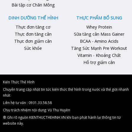
Bài tập cơ Chân Mông
DINH DƯỠNG THỂ HÌNH
THỰC PHẨM BỔ SUNG
Thực đơn tăng cơ
Whey Protein
Thực đơn tăng cân
Sữa tăng cân Mass Gainer
Thực đơn giảm cân
BCAA - Amino Acids
Sức khỏe
Tăng Sức Mạnh Pre Workout
Vitamin - Khoáng Chất
Hỗ trợ giảm cân
Kiến Thức Thể Hình
Chuyên trang cập nhật tin tức kiến thức thể hình trong nước và thế giới nhanh
nhất
Liên hệ tư vấn : 0931.33.58.58
Chịu trách nhiệm nội dung: Vũ Thu Huyền
® Ghi rõ nguồn KIENTHUCTHEHINH.VN khi bạn phát hành lại thông tin từ
website này.