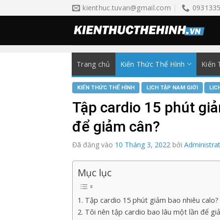
Skip
kienthuc.tuvan@gmail.com
093133
to
content
Trang chủ
Kiến Thức Thể Hình
Kiến 
KIẾN THỨC THỂ HÌNH
LỊCH TẬP NAM GIỚI
LỊC
Tập cardio 15 phút giả
để giảm cân?
Đã đăng vào
10 Tháng 3, 2022
bởi
Administra
Mục lục
1. Tập cardio 15 phút giảm bao nhiêu calo?
2. Tôi nên tập cardio bao lâu một lần để g