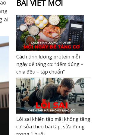
BÀI VIẾT MỚI
bao
ăng
g ai
Cách tính lượng protein mỗi
ngày để tăng cơ: “đếm đúng –
chia đều – tập chuẩn”
Lỗi sai khiến tập mãi không tăng
cơ: sửa theo bài tập, sửa đúng
trong 1 buổi