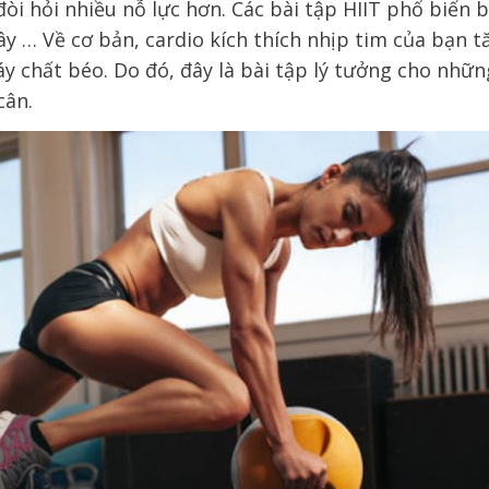
đòi hỏi nhiều nỗ lực hơn. Các bài tập HIIT phổ biến 
y … Về cơ bản, cardio kích thích nhịp tim của bạn t
áy chất béo. Do đó, đây là bài tập lý tưởng cho nhữn
cân.