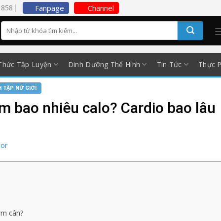
5858
Fanpage
Channel
Thức Tập Luyện
Dinh Dưỡng Thể Hình
Tin Tức
Thực 
H TẬP NỮ GIỚI
m bao nhiêu calo? Cardio bao lâu
tor
iảm cân?