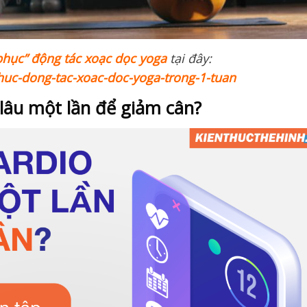
phục” động tác xoạc dọc yoga
tại đây:
huc-dong-tac-xoac-doc-yoga-trong-1-tuan
 lâu một lần để giảm cân?