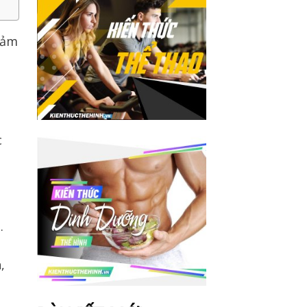
iảm
c
.
,