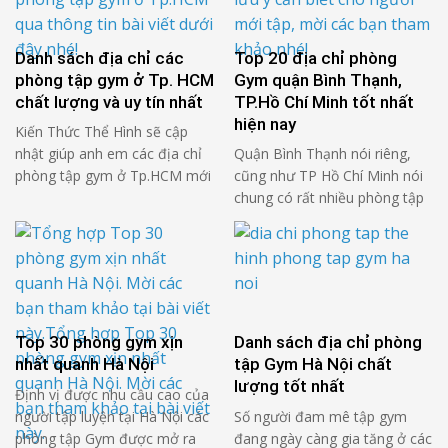
Kiến Thức Thể Hình điểm qua
bài viết dưới đây nhé! =>
Top hơn 30 địa chỉ phòng tập
Tham khảo Top 30 phòng
thể hình Gym Hà …
gym xịn nhất quanh Hà Nội tại:
Danh sách địa chỉ các
Top 20 địa chỉ phòng
https://kienthucthehinh.vn/dia-
phòng tập gym ở Tp. HCM
Gym quận Bình Thạnh,
chi-phong-tap-the-hinh-phong-
chất lượng và uy tín nhất
TP.Hồ Chí Minh tốt nhất
tap-gym-ha-noi/ …
hiện nay
Kiến Thức Thể Hình sẽ cập
nhật giúp anh em các địa chỉ
Quận Bình Thạnh nói riêng,
phòng tập gym ở Tp.HCM mới
cũng như TP Hồ Chí Minh nói
nhất hiện nay, để anh em có
chung có rất nhiều phòng tập
nhiều sự lựa chọn hơn trong
được mở ra rất để đáp ứng
việc tập luyện của bản thân.
nhu cầu tập luyện của rất
Hãy cùng tham khảo nhé! =>
nhiều người hiện nay. Dưới
Tham khảo lịch tập gym cho
đây là danh sách các phòng
nữ 5 ngày giảm cân …
Gym quận Bình Thạnh mà
Kiến Thức Thể Hình đã liệt kê
Top 30 phòng gym xịn
Danh sách địa chỉ phòng
ra …
nhất quanh Hà Nội
tập Gym Hà Nội chất
lượng tốt nhất
Định vị được nhu cầu cao của
người tập luyện tại Hà Nội các
Số người đam mê tập gym
phòng tập Gym được mở ra
đang ngày càng gia tăng ở các