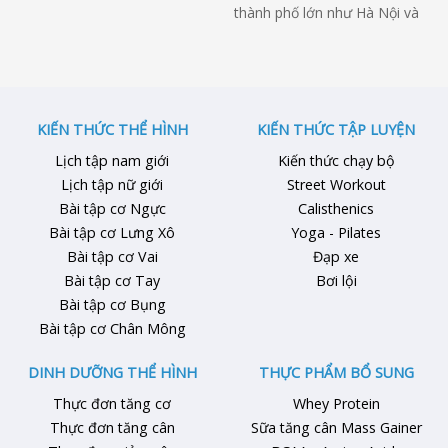
nhiều vô kể. Nếu bạn đang có
thành phố lớn như Hà Nội và
ý định tập Gym mà chưa kiếm
Thành phố Hồ Chí Minh. Trong
cho mình được phòng gym
bài viết này, Kiến Thức Thể
quanh Hà Nội thì hãy tham
Hình sẽ tổng hợp danh sách
khảo bài viết dưới đây của
các phòng tập gym Hà Nội ở
Kiến Thức Thể Hình để …
các quận để anh em dễ dàng
KIẾN THỨC THỂ HÌNH
KIẾN THỨC TẬP LUYỆN
lựa chọn, thuận …
Lịch tập nam giới
Kiến thức chạy bộ
Lịch tập nữ giới
Street Workout
Bài tập cơ Ngực
Calisthenics
Bài tập cơ Lưng Xô
Yoga - Pilates
Bài tập cơ Vai
Đạp xe
Bài tập cơ Tay
Bơi lội
Bài tập cơ Bụng
Bài tập cơ Chân Mông
DINH DƯỠNG THỂ HÌNH
THỰC PHẨM BỔ SUNG
Thực đơn tăng cơ
Whey Protein
Thực đơn tăng cân
Sữa tăng cân Mass Gainer