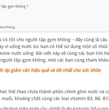
i tập gym không ?
vive không
u có
tốt
cho người tập gym
không
– đây cũng là
câu 
ay vì uống nước lọc
bạn có thể
sử dụng một số
thức
vive nước uống. Bài viết này sẽ cùng các bạn tìm hi
o người tập gym không, mời các bạn cùng tham khảo
c ép giảm cân hiệu quả và tốt nhất cho sức khỏe
khát thể thao
chứa
thành phần chính
gồm
nước và
c
à
muối, khoáng chất cùng các loại vitamin B3, B6, B
 chuộng trên toàn cầu chính là do Isotonic
bổ sung