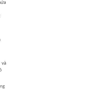
hứa
c
n
 và
ồ