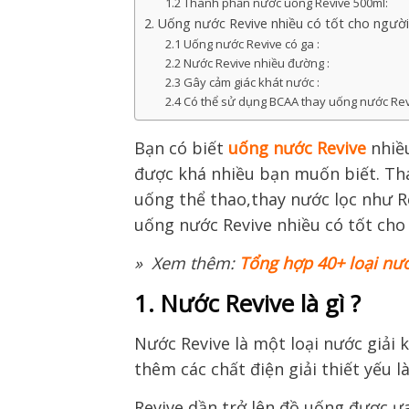
1.2 Thành phần nước uống Revive 500ml:
2. Uống nước Revive nhiều có tốt cho ngườ
2.1 Uống nước Revive có ga :
2.2 Nước Revive nhiều đường :
2.3 Gây cảm giác khát nước :
2.4 Có thể sử dụng BCAA thay uống nước Re
Bạn có biết
uống nước Revive
nhiề
được
khá nhiều bạn muốn biết
. Th
uống
thể thao,thay nước lọc như Re
uống nước Revive nhiều có tốt ch
» Xem thêm:
Tổng hợp 40+ loại nướ
1. Nước Revive là gì ?
Nước Revive là
một loại nước
giải 
thêm
các chất điện giải thiết yếu
l
Revive
dần trở lên
đồ uống
được ưa