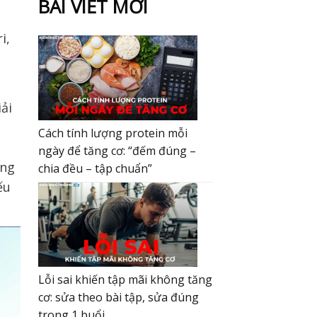
BÀI VIẾT MỚI
i,
ải
Cách tính lượng protein mỗi
ngày để tăng cơ: “đếm đúng –
ung
chia đều – tập chuẩn”
ếu
Lỗi sai khiến tập mãi không tăng
cơ: sửa theo bài tập, sửa đúng
trong 1 buổi