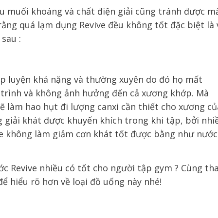
ều
muối khoáng và chất điện giải
cũng tránh được
mấ
 rằng quá lạm dụng Revive
đều không tốt
đặc biệt là 
o sau
:
ập luyện
khá nặng và thường xuyên
do đó
họ mất
 trình và
không ảnh hưởng đến cả xương khớp
. Mà
sẽ làm
hao hụt đi
lượng canxi cần thiết
cho
xương củ
 giải khát
được khuyến khích
trong khi tập,
bởi nhi
e không làm giảm cơn khát tốt
được bằng
như nước