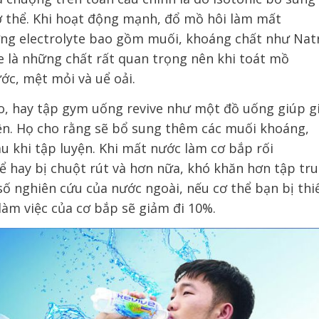
ơ thể
. Khi
hoạt động mạnh
,
đổ mồ hôi làm mất
ng electrolyte bao gồm muối, khoáng chất như Natr
yte là những chất
rất quan trọng
nên khi toát mồ
c, mệt mỏi và uể oải.
o, hay tập gym
uống
revive như một
đồ
uống giúp gi
ện.
Họ cho rằng
sẽ bổ sung thêm các muối khoáng,
au khi tập luyện
.
Khi mất nước
làm cơ bắp rối
ể hay bị
chuột rút và hơn nữa,
khó khăn hơn
tập tr
 số nghiên cứu
của nước ngoài
, nếu cơ thể bạn bị thi
làm việc của cơ bắp sẽ giảm đi 10%.