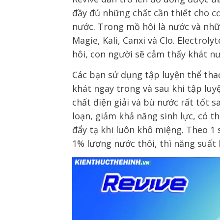
đầy đủ
những chất
cần thiết cho c
nước
.
Trong
mồ hôi là nước và nhữ
Magie, Kali, Canxi và Clo. Electrol
hôi,
con người sẽ
cảm thấy khát nướ
Các bạn
sử dụng tập luyện thể tha
khát
ngay
trong và sau khi tập luy
chất điện giải và bù nước
rất tốt s
loạn,
giảm
khả năng sinh lực,
có th
đẩy tạ khi
luôn khô miệng
. Theo 1
1% lượng nước
thôi
, thì
năng suất