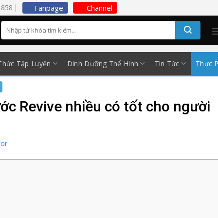
5858
Fanpage
Channel
Thức Tập Luyện
Dinh Dưỡng Thể Hình
Tin Tức
Thực 
c Revive nhiều có tốt cho người
tor