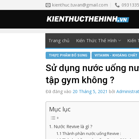
Skip
kienthuc.tuvan@gmail.com
093133
to
content
Trang chủ
Kiến Thức Thể Hình
Kiến 
THỰC PHẨM BỔ SUNG
VITAMIN - KHOÁNG CHẤT
Sử dụng nước uống nướ
tập gym không ?
Đã đăng vào
20 Tháng 5, 2021
bởi
Administra
Mục lục
1. Nước Revive là gì ?
1.1 Thành phần nước uống Revive :