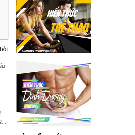
hỏi
ểu
.
ó
12…