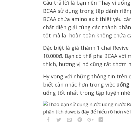
Câu trả lời là bạn nên Thay vì uốn
BCAA
sử dụng trong tập dành riên
BCAA
chứa
amino axit thiết yếu
cần
chất điện giải
cùng
các thành phầ
tốt
mà lại hoàn toàn
không chứa ca
Đặc biệt
là giá thành 1 chai Reviv
10.000đ.
Bạn có thể pha
BCAA với m
thích, hương vị
nó cũng rất thơm 
Hy vọng với những thông tin trên
đ
biết cân nhắc hơn trong việc
uống
uống
tốt nhất
trong tập luyện nhé