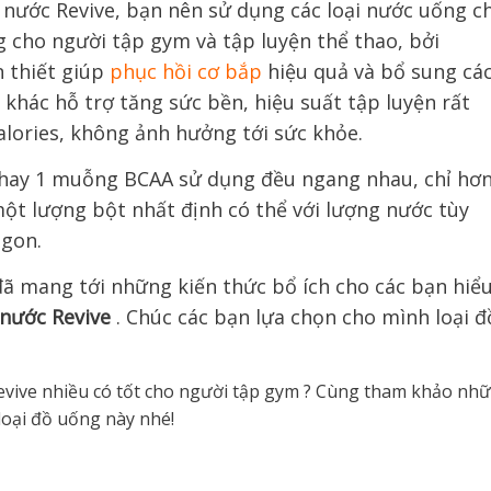
g nước Revive,
bạn nên
sử dụng các loại nước uống c
g cho người tập gym và tập luyện thể thao
, bởi
 thiết
giúp
phục hồi cơ bắp
hiệu quả
và
bổ sung cá
n khác
hỗ trợ
tăng sức bền, hiệu suất tập luyện
rất
lories, không ảnh hưởng tới sức khỏe
.
e hay 1 muỗng BCAA
sử dụng đều ngang nhau
, chỉ hơ
ột lượng bột nhất định có thể
với lượng nước
tùy
ngon
.
ã mang tới những kiến thức
bổ ích cho các bạn
hiểu
 nước
Revive
. Chúc các bạn lựa chọn cho mình loại đ