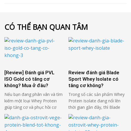
CÓ THỂ BẠN QUAN TÂM
[Review] Đánh giá PVL
Review đánh giá Blade
ISO Gold có tăng cơ
Sport Whey Isolate có
không? Mua ở đâu?
tăng cơ không?
Nếu bạn đang phân vân và tìm
Trong số các sản phẩm Whey
kiếm một loại Whey Protein
Protein Isolate đang nổi lên
giúp tăng cơ và phục hồi cơ
thời gian gần đây, thì Blade
bắp nhanh chóng? Hãy cùng
Sport Whey Isolate đang nhận
Kienthucthehinh.vn review
được chú ý rất lớn về thành
đánh giá PVL ISO Gold – một
phần và chất lượng của sản