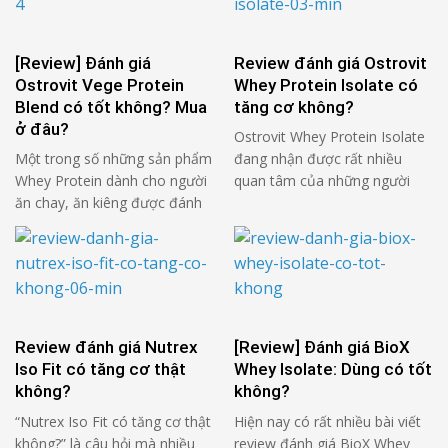
sản phẩm mới với thành phần
phẩm. Vậy Blade Sport Whey
và công dụng giúp tăng cơ
Isolatecó tốt không? Hãy cùng
vượt trội. Vậy liệu PVL ISO
Kienthucthehinh.vn tìm hiểu
[Review] Đánh giá
Review đánh giá Ostrovit
Gold có thực sự …
review đánh giá Blade Sport
Ostrovit Vege Protein
Whey Protein Isolate có
Whey Isolate trong bài viết …
Blend có tốt không? Mua
tăng cơ không?
ở đâu?
Ostrovit Whey Protein Isolate
Một trong số những sản phẩm
đang nhận được rất nhiều
Whey Protein dành cho người
quan tâm của những người
ăn chay, ăn kiêng được đánh
yêu thích thể hình trong thời
giá cao ở thời điểm hiện tại
gian gần đây. Vậy Ostrovit
chính là Ostrovit Vege Protein
Whey Protein Isolate có tốt
Blend. Vậy review đánh giá
không? Hãy cùng
Ostrovit Vege Protein Blend
Kienthucthehinh.vn tìm hiểu
có tốt không? Bài viết này
review đánh giá Ostrovit Whey
Kienthucthehinh sẽ được giải
Protein Isolate trong bài viết
Review đánh giá Nutrex
[Review] Đánh giá BioX
đáp ngay dưới đây! » Xem
này nhé! » Xem thêm: Top 5
Iso Fit có tăng cơ thật
Whey Isolate: Dùng có tốt
thêm: Top 5 …
Whey Protein tăng cơ giảm
không?
không?
mỡ cho …
“Nutrex Iso Fit có tăng cơ thật
Hiện nay có rất nhiều bài viết
không?” là câu hỏi mà nhiều
review đánh giá BioX Whey