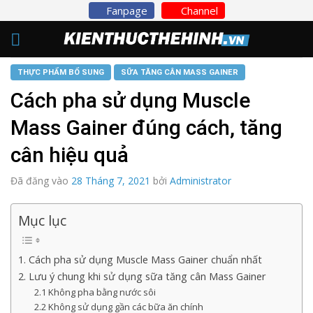
Skip
Fanpage
Channel
to
content
THỰC PHẨM BỔ SUNG
SỮA TĂNG CÂN MASS GAINER
Cách pha sử dụng Muscle
Mass Gainer đúng cách, tăng
cân hiệu quả
Đã đăng vào
28 Tháng 7, 2021
bởi
Administrator
Mục lục
1. Cách pha sử dụng Muscle Mass Gainer chuẩn nhất
2. Lưu ý chung khi sử dụng sữa tăng cân Mass Gainer
2.1 Không pha bằng nước sôi
2.2 Không sử dụng gần các bữa ăn chính