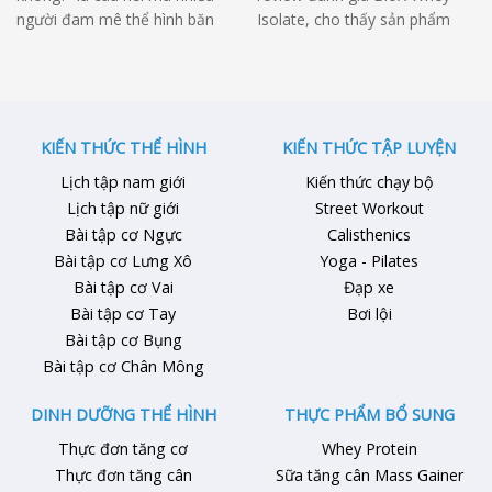
người đam mê thể hình băn
Isolate, cho thấy sản phẩm
khoăn khi xem xét sử dụng
này đang nhận được rất nhiều
sản phẩm này. Vậy hôm nay
sự quan tâm từ cộng đồng yêu
hãy cùng Kienthucthehinhvn đi
thích thể hình. Vậy BioX Whey
review đánh giá Nutrex Iso
Isolate liệu có tốt không? Hãy
Fit để tìm ra câu trả lời khách
tham khảo ngay bài viết dưới
KIẾN THỨC THỂ HÌNH
KIẾN THỨC TẬP LUYỆN
quan và chính xác nhất nhé!
đây để có câu trả lời chính …
Lịch tập nam giới
Kiến thức chạy bộ
» Xem thêm: Top …
Lịch tập nữ giới
Street Workout
Bài tập cơ Ngực
Calisthenics
Bài tập cơ Lưng Xô
Yoga - Pilates
Bài tập cơ Vai
Đạp xe
Bài tập cơ Tay
Bơi lội
Bài tập cơ Bụng
Bài tập cơ Chân Mông
DINH DƯỠNG THỂ HÌNH
THỰC PHẨM BỔ SUNG
Thực đơn tăng cơ
Whey Protein
Thực đơn tăng cân
Sữa tăng cân Mass Gainer