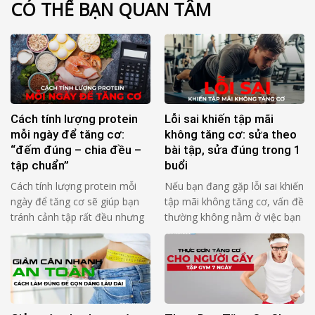
CÓ THỂ BẠN QUAN TÂM
Cách tính lượng protein
Lỗi sai khiến tập mãi
mỗi ngày để tăng cơ:
không tăng cơ: sửa theo
“đếm đúng – chia đều –
bài tập, sửa đúng trong 1
tập chuẩn”
buổi
Cách tính lượng protein mỗi
Nếu bạn đang gặp lỗi sai khiến
ngày để tăng cơ sẽ giúp bạn
tập mãi không tăng cơ, vấn đề
tránh cảnh tập rất đều nhưng
thường không nằm ở việc bạn
cơ lên chậm. Lý do thường
“thiếu chăm”, mà nằm ở rep
không nằm ở “thiếu bài lạ”, mà
không tạo đủ lực lên cơ mục
nằm ở 3 thứ rất cơ bản: Bạn
tiêu trong đủ thời gian. Bạn
ăn thiếu protein so với cơ thể
thấy mệt, thấy nặng, nhưng cơ
của bạn Bạn dồn protein vào
không “nhận bài”. 4 câu hỏi tự
1–2 bữa nên …
audit (đọc 1 …