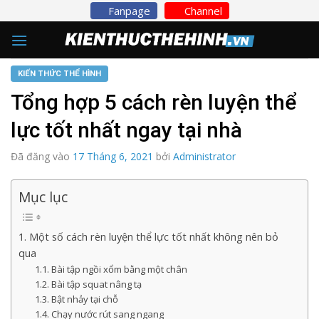
Skip
Fanpage
Channel
to
content
KIẾN THỨC THỂ HÌNH
Tổng hợp 5 cách rèn luyện thể
lực tốt nhất ngay tại nhà
Đã đăng vào
17 Tháng 6, 2021
bởi
Administrator
Mục lục
1. Một số cách rèn luyện thể lực tốt nhất không nên bỏ
qua
1.1. Bài tập ngồi xổm bằng một chân
1.2. Bài tập squat nâng tạ
1.3. Bật nhảy tại chỗ
1.4. Chạy nước rút sang ngang