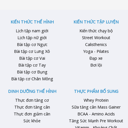
nhưng không thành công.
dinh dưỡng, tập luyện và tránh
Không ít người tập bụng mỗi
sai lầm để có thân hình săn
ngày, ăn kiêng cực đoan hoặc
chắc, cơ bắp cân đối hiệu quả.
thử nhiều phương pháp truyền
1. Tại Sao Nam …
KIẾN THỨC THỂ HÌNH
KIẾN THỨC TẬP LUYỆN
miệng nhưng vòng eo vẫn
Lịch tập nam giới
Kiến thức chạy bộ
không cải thiện. Nguyên nhân
Lịch tập nữ giới
Street Workout
…
Bài tập cơ Ngực
Calisthenics
Bài tập cơ Lưng Xô
Yoga - Pilates
Bài tập cơ Vai
Đạp xe
Bài tập cơ Tay
Bơi lội
Bài tập cơ Bụng
Bài tập cơ Chân Mông
DINH DƯỠNG THỂ HÌNH
THỰC PHẨM BỔ SUNG
Thực đơn tăng cơ
Whey Protein
Thực đơn tăng cân
Sữa tăng cân Mass Gainer
Thực đơn giảm cân
BCAA - Amino Acids
Sức khỏe
Tăng Sức Mạnh Pre Workout
Vitamin - Khoáng Chất